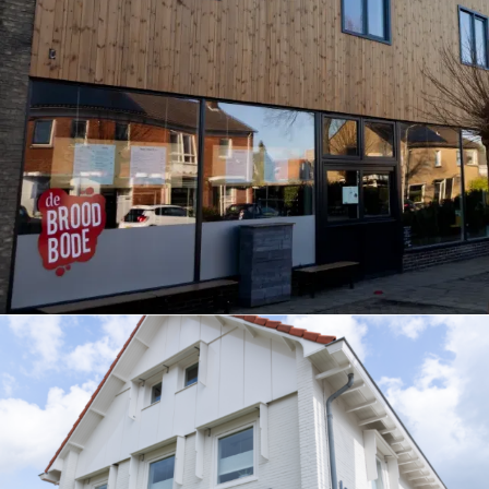
Bedrijfspand |
Broodbode
Brinkstraat
Lunchroom | Project
BEKIJK REFERENTIES
Kantoor
Laponder