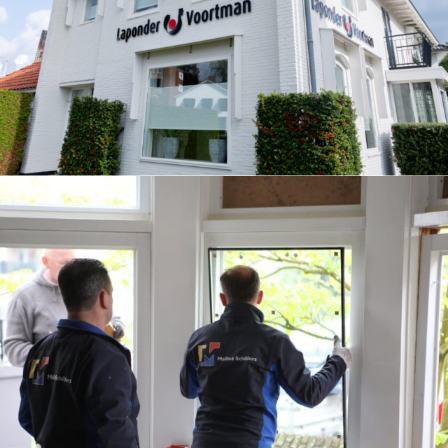
Voortman
Buitenschilderwerk
BEKIJK REFERENTIES
Glaszetten -
Enschede
Glaszetter werkzaamheden
| Woning
BEKIJK REFERENTIES