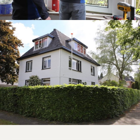
Woning -
Enschede
Binnenschilderwerk |
Buitenschilderwerk
BEKIJK REFERENTIES