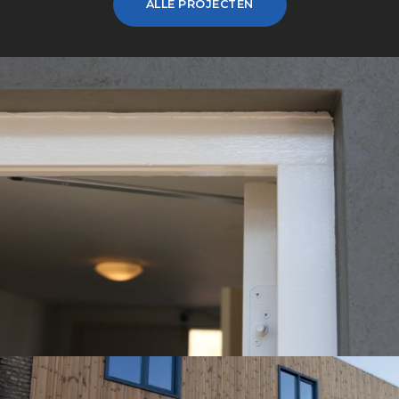
ALLE PROJECTEN
Kozijnen -
Woning
Binnen- en
buitenschilderwerk |
Particulier
BEKIJK REFERENTIES