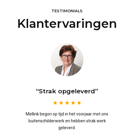
TESTIMONIALS
Klantervaringen
”
“Strak opgeleverd”
hte
Mellink begon op tijd in het voorjaar met ons
Er wer
een
buitenschilderwerk en hebben strak werk
duide
geleverd.